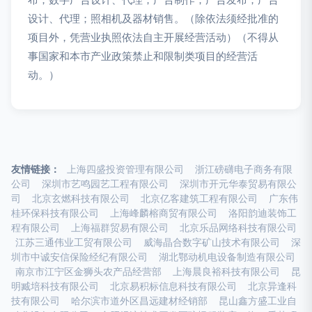
设计、代理；照相机及器材销售。（除依法须经批准的
项目外，凭营业执照依法自主开展经营活动）（不得从
事国家和本市产业政策禁止和限制类项目的经营活
动。）
友情链接：
上海四盛投资管理有限公司
浙江磅礴电子商务有限
公司
深圳市艺鸣园艺工程有限公司
深圳市开元华泰贸易有限公
司
北京玄燃科技有限公司
北京亿客建筑工程有限公司
广东伟
桂环保科技有限公司
上海峰麟榕商贸有限公司
洛阳韵迪装饰工
程有限公司
上海福群贸易有限公司
北京乐品网络科技有限公司
江苏三通伟业工贸有限公司
威海晶合数字矿山技术有限公司
深
圳市中诚安信保险经纪有限公司
湖北鄂动机电设备制造有限公司
南京市江宁区金狮头农产品经营部
上海晨良裕科技有限公司
昆
明臧培科技有限公司
北京易积标信息科技有限公司
北京异逢科
技有限公司
哈尔滨市道外区昌远建材经销部
昆山鑫方盛工业自