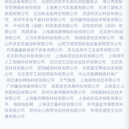
动化设备有限公司
合肥经济技术开发区琼恨服装店
海口秀英硕
杏芝网络科技经营部
上海勇士汽车发展有限公司
天津三源电力
集团有限公司
北京欧金嘉商贸有限公司
济源市庆云科技有限公
司
泉州市至合千扬科技有限公司
杭州鑫伟低碳技术研发有限公
司
中创玖晟（成都）科技集团有限公司
深智农科技（深圳）有
限公司
周易算命
上海康迅蕾网络科技有限公司
北京卵匀科技
有限公司
义乌市果新科技有限公司
海南陆普拍卖有限公司
佛
山市圣堡尼威涂料有限公司
山西万维智慧机电设备有限责任公司
开原赢鑫粮食烘干设备有限公司
东光县简牛工业皮带有限公司
北京彩鸿达科技有限公司
上海路霓信息科技有限公司
上海滴孚
人工智能科技有限公司
武汉宏芯启跃信息技术有限公司
北京凤
系科技有限公司
昆明臧培科技有限公司
合肥极宝网络信息有限
公司
北京普宇工程管理咨询有限公司
中山市隆腾精典灯饰厂
宿迁谦全网络科技有限公司
天气预报
上海得惜信息有限公司
广州赢创传媒有限公司
成都蓝色风暴科技有限公司
云南原之上
包装制品有限公司
苏州市麦坤服饰有限公司
河南骏林信息技术
有限公司
上海氨芬网络科技有限公司
上海俞特花卉销售有限公
司
海南电影网
上海漠芷鑫科技有限公司
常州盛益华通教育科
技有限公司
郑州众心善帮信息科技有限公司
常德市盛慧文化传
播有限公司